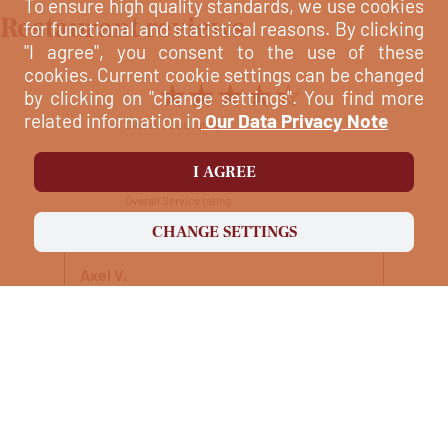
To ensure high quality standards, we use cookies
Restaurant reviews
for functional and statistical reasons. By clicking
"I agree", you consent to the use of these
cookies. Current cookie settings can be changed
★★★★★
☆☆☆☆☆
by clicking on "change settings". You find more
related information in
Our Data Privacy Note
Overall Food rating
★★★★★
☆☆☆☆☆
I AGREE
Overall Service rating
CHANGE SETTINGS
Axel V.
07.03.2020
★★★★★
☆☆☆☆☆
★★★★★
☆☆☆☆☆
Food rating
Service rating
Sehr leckeres Essen und freundliche
Bedienung